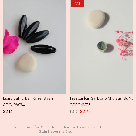
%13
Eşarp Şal Türban İğnesi Siyah
Tesettür İçin Şal Eşarp Mıknatısı Su Yeşili
ADGLRW34
CDFGKVZ3
$2.14
$3.13
$2.71
Bültenimize Üye Olun ! Tüm İndirim ve Fırsatlardan İlk
Sizin Haberiniz Olsun !