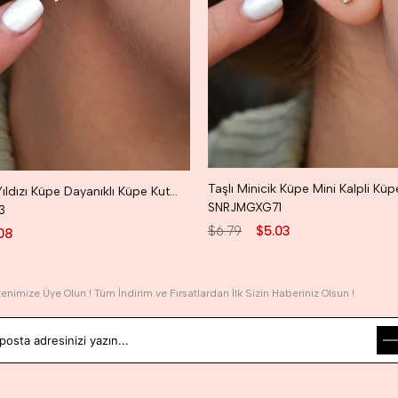
Taşlı Kuzey Yıldızı Küpe Dayanıklı Küpe Kutup Yıldızı Küpe
SNRJMGXG71
3
$6.79
$5.03
08
tenimize Üye Olun ! Tüm İndirim ve Fırsatlardan İlk Sizin Haberiniz Olsun !