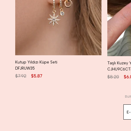
Kutup Yıldızı Küpe Seti
DFJRUW35
CJHU9C6CT
$7.92
$5.87
$8.20
$6.
Bül