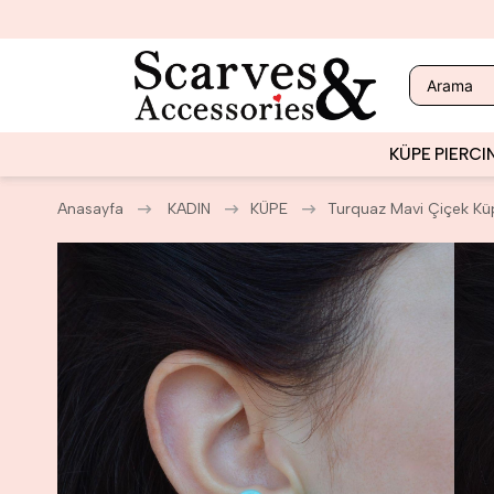
KÜPE
PIERCI
Anasayfa
KADIN
KÜPE
Turquaz Mavi Çiçek Kü