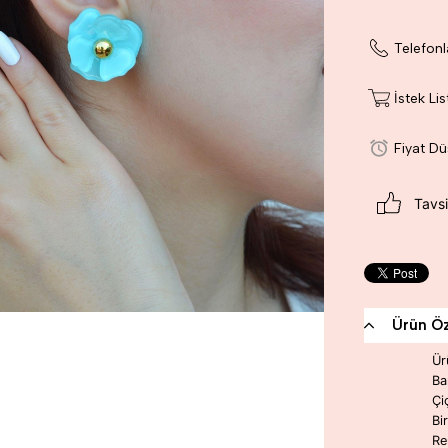
Telefonl
İstek Li
Fiyat D
Tavsi
Ürün Öze
Ür
Ba
Çi
Bi
Re