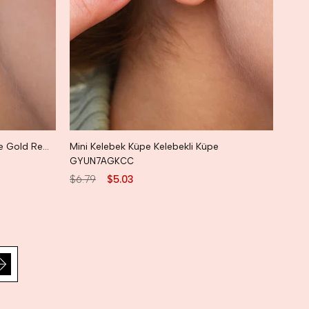
Taşlı Minicik Küpe Mini Kalpli Küpe Gold Renk
Mini Kelebek Küpe Kelebekli Küpe
GYUN7AGKCC
$6.79
$5.03