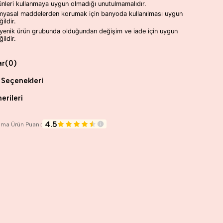
ünleri kullanmaya uygun olmadığı unutulmamalıdır.
myasal maddelerden korumak için banyoda kullanılması uygun
ildir.
jyenik ürün grubunda olduğundan değişim ve iade için uygun
ildir.
ar
(0)
Seçenekleri
erileri
4.5
lama Ürün Puanı: