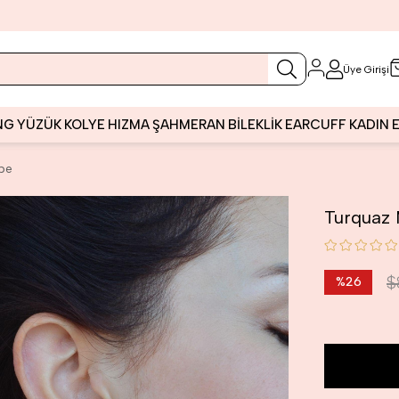
Üye Girişi
NG
YÜZÜK
KOLYE
HIZMA
ŞAHMERAN
BİLEKLİK
EARCUFF
KADIN
pe
Turquaz
$
%
26
İndirim