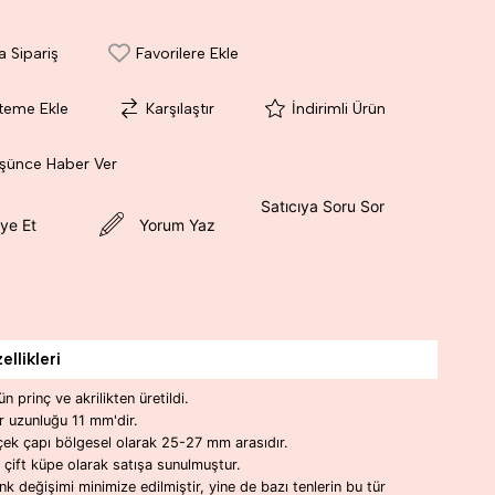
a Sipariş
Favorilere Ekle
steme Ekle
Karşılaştır
İndirimli Ürün
üşünce Haber Ver
Satıcıya Soru Sor
ye Et
Yorum Yaz
llikleri
ün prinç ve akrilikten üretildi.
r uzunluğu 11 mm'dir.
çek çapı bölgesel olarak 25-27 mm arasıdır.
r çift küpe olarak satışa sunulmuştur.
nk değişimi minimize edilmiştir, yine de bazı tenlerin bu tür