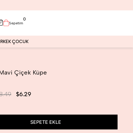
0
Sepetim
ERKEK
ÇOCUK
 Mavi Çiçek Küpe
8.49
$6.29