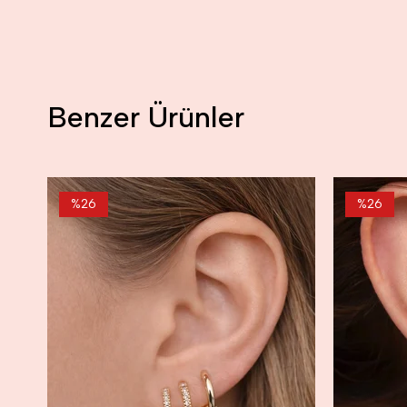
Benzer Ürünler
%26
%26