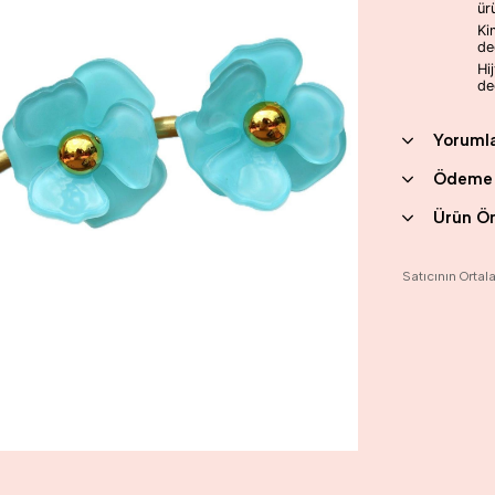
ür
Ki
değ
Hi
değ
Yoruml
Ödeme 
Ürün Ön
Satıcının Orta