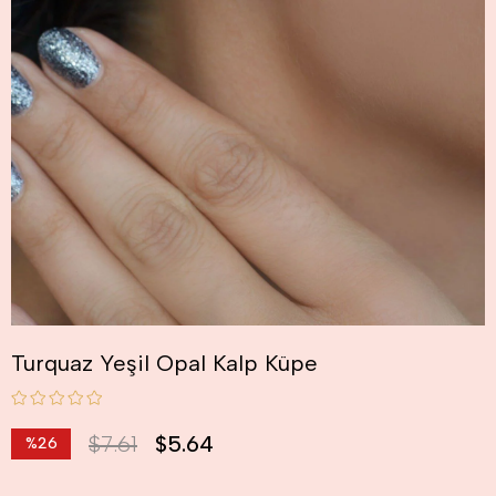
Turquaz Yeşil Opal Kalp Küpe
$7.61
$5.64
%
26
İndirim