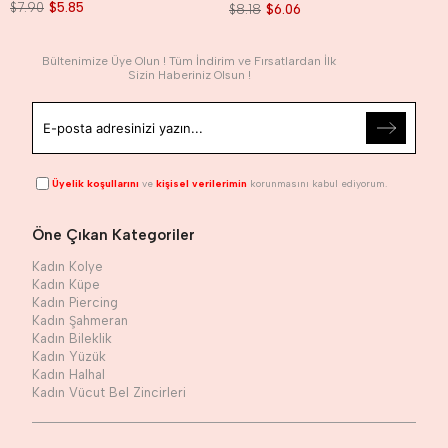
$7.90
$5.85
$8.18
$6.06
Bültenimize Üye Olun ! Tüm İndirim ve Fırsatlardan İlk
Sizin Haberiniz Olsun !
Üyelik koşullarını
ve
kişisel verilerimin
korunmasını kabul ediyorum.
Öne Çıkan Kategoriler
Kadın Kolye
Kadın Küpe
Kadın Piercing
Kadın Şahmeran
Kadın Bileklik
Kadın Yüzük
Kadın Halhal
Kadın Vücut Bel Zincirleri