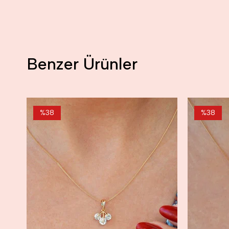
Benzer Ürünler
%38
%38