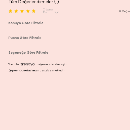
Tüm Değerlendirmeler (
)
Ortalama
0
Değer
Puan
Konuya Göre Filtrele
Puana Göre Filtrele
Seçeneğe Göre Filtrele
Yorumlar
mağazamızdan alınmıştır.
tarafından desteklenmektedir.