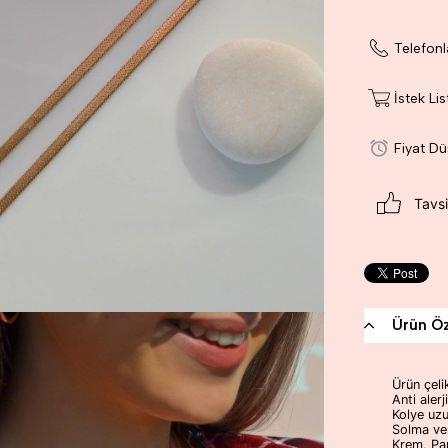
Telefonl
İstek Li
Fiyat D
Tavsi
Ürün Öze
Ürün çelik
Anti alerji
Kolye uzu
Solma ve
Krem, Par