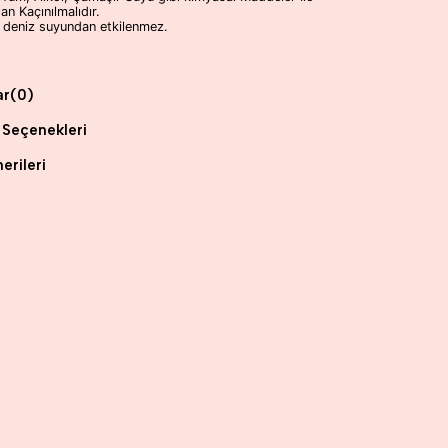
n Kaçınılmalıdır.
 deniz suyundan etkilenmez.
ar
(0)
Seçenekleri
erileri