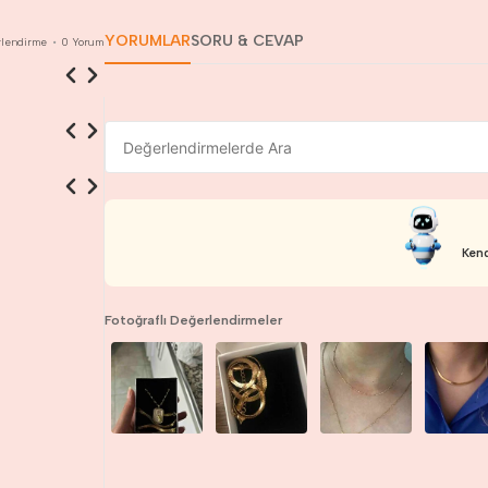
YORUMLAR
SORU & CEVAP
lendirme
•
0
Yorum
Kend
Fotoğraflı Değerlendirmeler