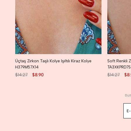
Üçtaş Zirkon Taşlı Kolye Işıltılı Kiraz Kolye
H379M57X14
TA3XKPRD7S
$14.27
$8.90
$14.27
$8
Bül