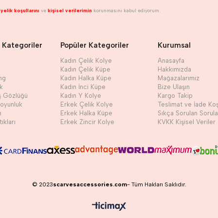
yelik koşullarını
ve
kişisel verilerimin
korunmasını kabul ediyorum.
 Kategoriler
Popüler Kategoriler
Kurumsal
Kadın Çelik Kolye
Anasayfa
Kadın Çelik Küpe
Hakkımızda
ng
Kadın Halka Küpe
Mağazalarımız
ik
Kadın İnci Küpe
Bize Ulaşın
ş Gözlüğü
Kadın Y Kolye
Kargo Takip
Boyunluk
Erkek Çelik Kolye
Teslimat ve İade Koş
h
Erkek Halka Küpe
Sıkça Sorulan Sorula
ıkları
Erkek Zincir Kolye
KVKK Kişisel Veriler
© 2023
scarvesaccessories.com
- Tüm Hakları Saklıdır.