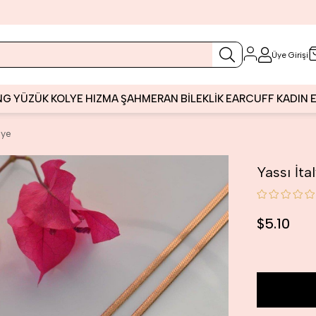
Üye Girişi
NG
YÜZÜK
KOLYE
HIZMA
ŞAHMERAN
BİLEKLİK
EARCUFF
KADIN
lye
Yassı İta
$5.10