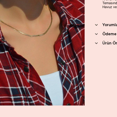
Temasında
Havuz ve
Yoruml
Ödeme 
Ürün Ön