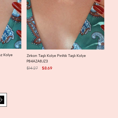
raz Kolye
Zirkon Taşlı Kolye Pırıltılı Taşlı Kolye
P84AZA8JZ3
$14.27
$8.69