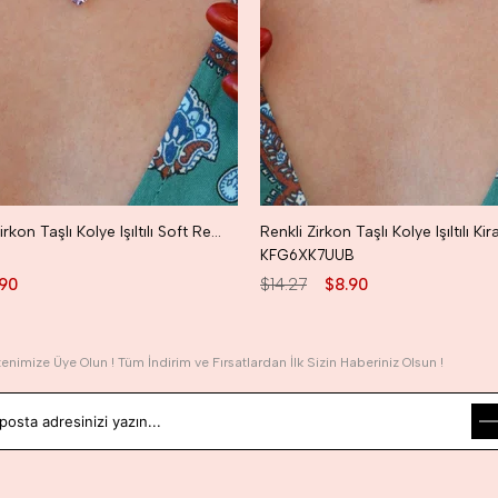
Soft Renkli Zirkon Taşlı Kolye Işıltılı Soft Renk Kiraz Kolye
Renkli Zirkon Taşlı Kolye Işıltılı Ki
KFG6XK7UUB
.90
$14.27
$8.90
tenimize Üye Olun ! Tüm İndirim ve Fırsatlardan İlk Sizin Haberiniz Olsun !