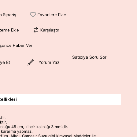
a Sipariş
Favorilere Ekle
steme Ekle
Karşılaştır
üşünce Haber Ver
Satıcıya Soru Sor
ye Et
Yorum Yaz
llikleri
tir.
ktir.
nluğu 45 cm, zincir kalınlığı 3 mm'dir.
 kararma yapmaz.
füm, Alkol, Çamaşır Suyu gibi kimyasal Maddeler İle