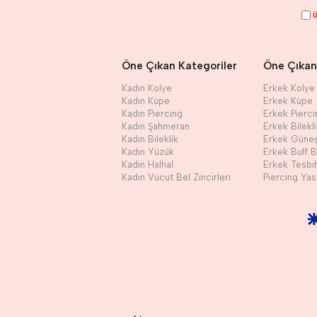
Ü
Öne Çıkan Kategoriler
Öne Çıkan
Kadın Kolye
Erkek Kolye
Kadın Küpe
Erkek Küpe
Kadın Piercing
Erkek Pierci
Kadın Şahmeran
Erkek Bilekl
Kadın Bileklik
Erkek Güne
Kadın Yüzük
Erkek Buff 
Kadın Halhal
Erkek Tesbi
Kadın Vücut Bel Zincirleri
Piercing Yast