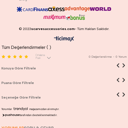
© 2023
scarvesaccessories.com
- Tüm Hakları Saklıdır.
Tüm Değerlendirmeler (
)
Ortalama
0
Değerlendirme
•
0
Yorum
Puan
Konuya Göre Filtrele
Puana Göre Filtrele
Seçeneğe Göre Filtrele
Yorumlar
mağazamızdan alınmıştır.
tarafından desteklenmektedir.