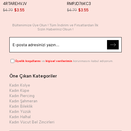
4RTAREHVJV
RMPJD76KC3
$4.79
$3.55
$4.79
$3.55
Bültenimize Üye Olun ! Tüm İndirim ve Fırsatlardan İlk
Sizin Haberiniz Olsun !
Üyelik koşullarını
ve
kişisel verilerimin
korunmasını kabul ediyorum.
Öne Çıkan Kategoriler
Kadın Kolye
Kadın Küpe
Kadın Piercing
Kadın Şahmeran
Kadın Bileklik
Kadın Yüzük
Kadın Halhal
Kadın Vücut Bel Zincirleri