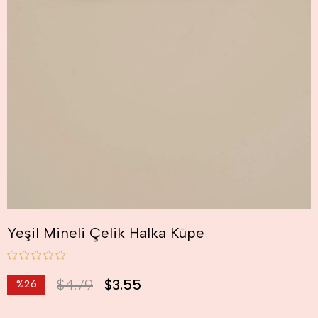
Yeşil Mineli Çelik Halka Küpe
$4.79
$3.55
%
26
İndirim