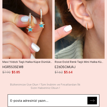
Mavi Yıldızlı Taşlı Halka Küpe Günlük Kullanıma Uygun Dayanıklı Küpe
Rose Gold Renk Taşlı Mini Halka Küpe Günlük Kullanıma Uygun Dayanıklı Küpe
HGR5S3SEW8
EZ6DSCMUAJ
$7.90
$5.85
$7.62
$5.64
Bültenimize Üye Olun ! Tüm İndirim ve Fırsatlardan İlk
Sizin Haberiniz Olsun !