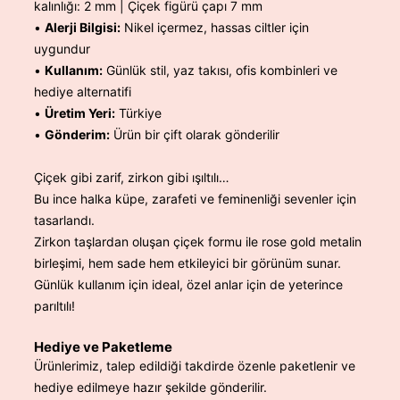
kalınlığı: 2 mm | Çiçek figürü çapı 7 mm
•
Alerji Bilgisi:
Nikel içermez, hassas ciltler için
uygundur
•
Kullanım:
Günlük stil, yaz takısı, ofis kombinleri ve
hediye alternatifi
•
Üretim Yeri:
Türkiye
•
Gönderim:
Ürün bir çift olarak gönderilir
Çiçek gibi zarif, zirkon gibi ışıltılı…
Bu ince halka küpe, zarafeti ve feminenliği sevenler için
tasarlandı.
Zirkon taşlardan oluşan çiçek formu ile rose gold metalin
birleşimi, hem sade hem etkileyici bir görünüm sunar.
Günlük kullanım için ideal, özel anlar için de yeterince
parıltılı!
Hediye ve Paketleme
Ürünlerimiz, talep edildiği takdirde özenle paketlenir ve
hediye edilmeye hazır şekilde gönderilir.