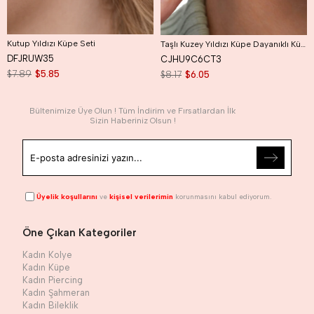
Kutup Yıldızı Küpe Seti
Taşlı Kuzey Yıldızı Küpe Dayanıklı Küpe Kutup Yıldızı Küpe
DFJRUW35
CJHU9C6CT3
$7.89
$5.85
$8.17
$6.05
Bültenimize Üye Olun ! Tüm İndirim ve Fırsatlardan İlk
Sizin Haberiniz Olsun !
Üyelik koşullarını
ve
kişisel verilerimin
korunmasını kabul ediyorum.
Öne Çıkan Kategoriler
Kadın Kolye
Kadın Küpe
Kadın Piercing
Kadın Şahmeran
Kadın Bileklik