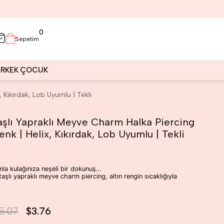
0
Sepetim
ERKEK
ÇOCUK
 Kıkırdak, Lob Uyumlu | Tekli
aşlı Yapraklı Meyve Charm Halka Piercing
nk | Helix, Kıkırdak, Lob Uyumlu | Tekli
la kulağınıza neşeli bir dokunuş…
taşlı yapraklı meyve charm piercing, altın rengin sıcaklığıyla
5.07
$3.76