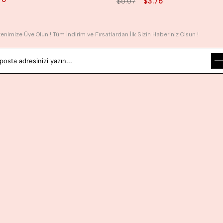
$5.07
$3.76
tenimize Üye Olun ! Tüm İndirim ve Fırsatlardan İlk Sizin Haberiniz Olsun !
yelik koşullarını
ve
kişisel verilerimin
korunmasını kabul ediyorum.
 Kategoriler
Popüler Kategoriler
Kurumsal
Kadın Çelik Kolye
Anasayfa
Kadın Çelik Küpe
Hakkımızda
ng
Kadın Halka Küpe
Mağazalarımız
ik
Kadın İnci Küpe
Bize Ulaşın
ş Gözlüğü
Kadın Y Kolye
Kargo Takip
Boyunluk
Erkek Çelik Kolye
Teslimat ve İade Koş
h
Erkek Halka Küpe
Sıkça Sorulan Sorula
ıkları
Erkek Zincir Kolye
KVKK Kişisel Veriler