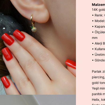
Malzem
14K gold
• Renk: 
• Model
• Kapanış
• Ölçüle
mm
• Alerji 
• Kullanı
• Üretim
• Gönder
Parlak z
piercing
gold tonu
Yeşil mi
parıltılı
Helix, kı