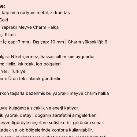
e:
 kaplama rodyum metal, zirkon taş
Gold
: Yapraklı Meyve Charm Halka
: Klipsli
r: İç çap: 7 mm | Dış çap: 10 mm | Charm yüksekliği: 6
Bilgisi: Nikel içermez, hassas ciltler için uygundur
m: Helix, kıkırdak, lob bölgeleri
 Yeri: Türkiye
im: Ürün tekli olarak gönderilir
irkon taşlarla bezenmiş bu yapraklı meyve charm halka
,
yla kulağınıza sıcaklık ve enerji katıyor.
nik yaprak detayı, doğanın zarafetini simgelerken,
 meyve figürüyle neşeli ve sofistike bir görünüm sunar.
kırdak ve lob bölgelerinde konforla kullanılabilir.