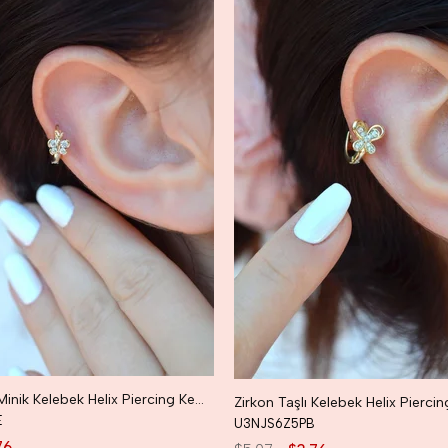
Zirkon Taşlı Minik Kelebek Helix Piercing Kelebekli Kıkırdak Lob Küpesi Tek Adet
E
U3NJS6Z5PB
76