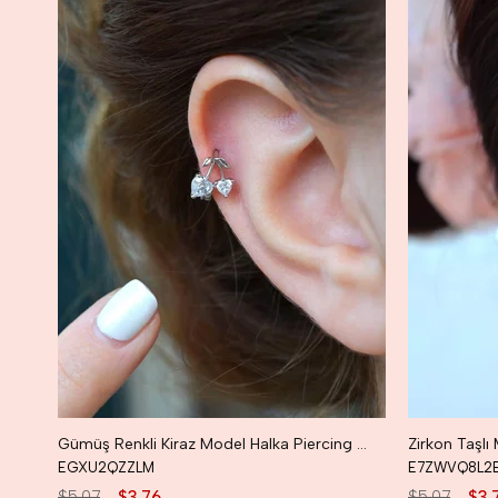
Gümüş Renkli Kiraz Model Halka Piercing Kıkırdak Helix Forward Helix Lob
EGXU2QZZLM
E7ZWVQ8L2
$5.07
$3.76
$5.07
$3.