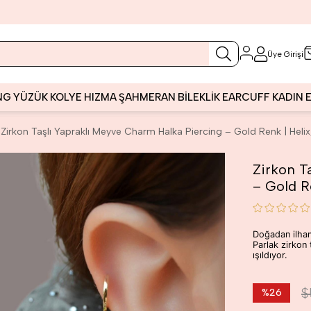
Üye Girişi
NG
YÜZÜK
KOLYE
HIZMA
ŞAHMERAN
BİLEKLİK
EARCUFF
KADIN
Zirkon Taşlı Yapraklı Meyve Charm Halka Piercing – Gold Renk | Helix,
Zirkon T
– Gold Re
Doğadan ilham
Parlak zirkon 
ışıldıyor.
$
%
26