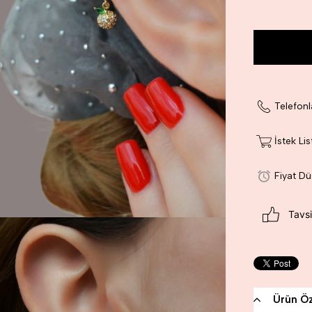
İndirim
Telefonl
İstek Li
Fiyat D
Tavsi
Ürün Öze