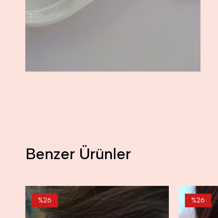
Benzer Ürünler
%26
%26