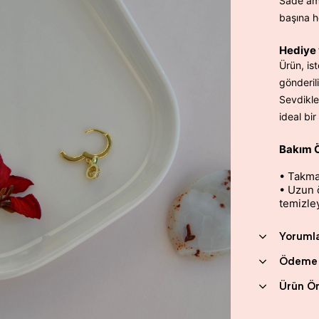
Sade ama
başına h
Hediye 
Ürün, is
gönderili
Sevdikle
ideal bi
Bakım Ö
• Takma
• Uzun 
temizle
Yoruml
Ödeme 
Ürün Ön