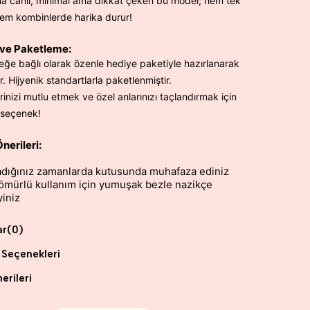
 canlı, minimal ama dikkat çeken bu model; hem tek
em kombinlerde harika durur!
ve Paketleme:
teğe bağlı olarak özenle hediye paketiyle hazırlanarak
r. Hijyenik standartlarla paketlenmiştir.
rinizi mutlu etmek ve özel anlarınızı taçlandırmak için
r seçenek!
nerileri:
dığınız zamanlarda kutusunda muhafaza ediniz
ömürlü kullanım için yumuşak bezle nazikçe
yiniz
ar
(0)
Seçenekleri
erileri