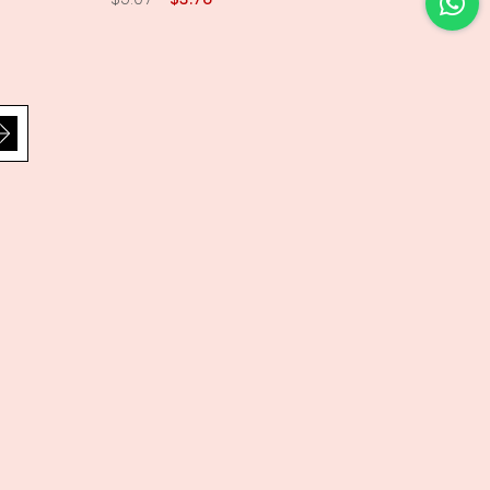
Sosyal Medya
Facebook
Twitter
Instagram
ulları
Youtube
r
Blog